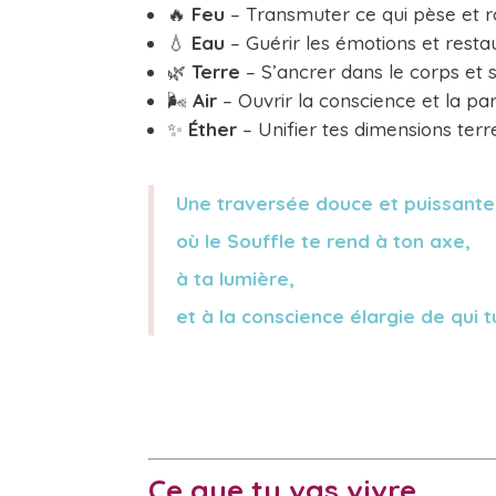
🔥
Feu
– Transmuter ce qui pèse et ra
💧
Eau
– Guérir les émotions et resta
🌿
Terre
– S’ancrer dans le corps et st
🌬️
Air
– Ouvrir la conscience et la par
✨
Éther
– Unifier tes dimensions terre
Une traversée douce et puissante
où le Souffle te rend à ton axe,
à ta lumière,
et à la conscience élargie de qui 
Ce que tu vas vivre