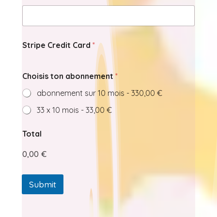
Stripe Credit Card
*
E
Choisis ton abonnement
*
m
a
abonnement sur 10 mois -
330,00 €
i
l
33 x 10 mois -
33,00 €
C
r
e
Total
d
i
0,00 €
t
C
a
Submit
r
d