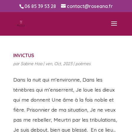
06 85 39 53 28
contact@roseana.fr
INVICTUS
par
Sabine Hoa
|
ven, Oct, 2023
|
poèmes
Dans la nuit qui m’environne, Dans les
ténèbres qui m’enserrent, Je loue les dieux
qui me donnent Une âme à la fois noble et
fière. Prisonnier de ma situation, Je ne veux
pas me rebeller, Meurtri par les tribulations,
Je suis debout, bien que blessé. En ce lieu...