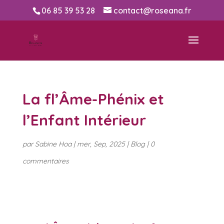
06 85 39 53 28
contact@roseana.fr
La fl’Âme-Phénix et
l’Enfant Intérieur
par
Sabine Hoa
|
mer, Sep, 2025
|
Blog
|
0
commentaires