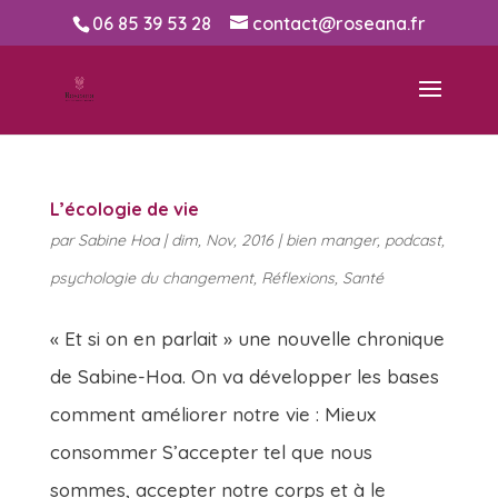
06 85 39 53 28
contact@roseana.fr
L’écologie de vie
par
Sabine Hoa
|
dim, Nov, 2016
|
bien manger
,
podcast
,
psychologie du changement
,
Réflexions
,
Santé
« Et si on en parlait » une nouvelle chronique
de Sabine-Hoa. On va développer les bases
comment améliorer notre vie : Mieux
consommer S’accepter tel que nous
sommes, accepter notre corps et à le