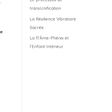
s
transUnification
La Résilience Vibratoire
Sacrée
ne
La fl’Âme-Phénix et
e
l’Enfant Intérieur