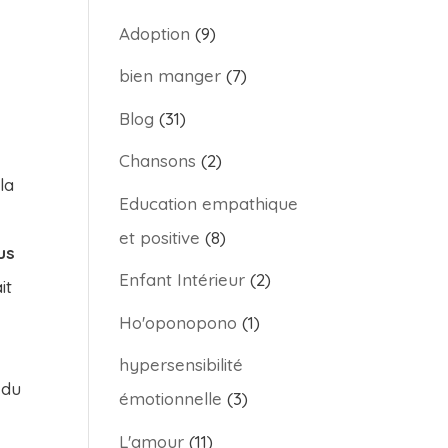
Adoption
(9)
bien manger
(7)
Blog
(31)
Chansons
(2)
la
Education empathique
et positive
(8)
us
Enfant Intérieur
(2)
it
Ho'oponopono
(1)
hypersensibilité
 du
émotionnelle
(3)
L'amour
(11)