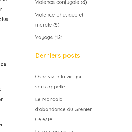
Violence conjugale
(6)
r
Violence physique et
plus
morale
(5)
Voyage
(12)
Derniers posts
 ce
Osez vivre la vie qui
vous appelle
s
Le Mandala
er
d’abondance du Grenier
Céleste
S
Le processus de