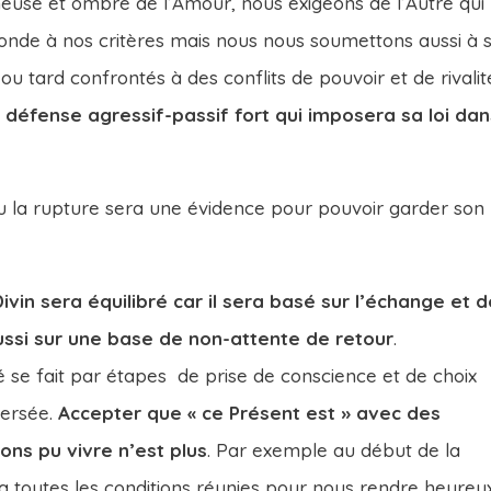
neuse et ombre de l’Amour, nous exigeons de l’Autre qui
ponde à nos critères mais nous nous soumettons aussi à 
ou tard confrontés à des conflits de pouvoir et de rivalit
 défense agressif-passif fort qui imposera sa loi dan
 ou la rupture sera une évidence pour pouvoir garder son
vin sera équilibré car il sera basé sur l’échange et 
ussi sur une base de non-attente de retour
.
se fait par étapes de prise de conscience et de choix
versée.
Accepter que « ce Présent est » avec des
ns pu vivre n’est plus
. Par exemple au début de la
e a toutes les conditions réunies pour nous rendre heureu