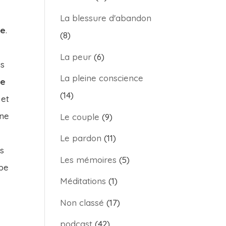
La blessure d'abandon
ge
.
(8)
La peur
(6)
us
La pleine conscience
re
(14)
 et
une
Le couple
(9)
Le pardon
(11)
rs
Les mémoires
(5)
ype
Méditations
(1)
Non classé
(17)
podcast
(42)