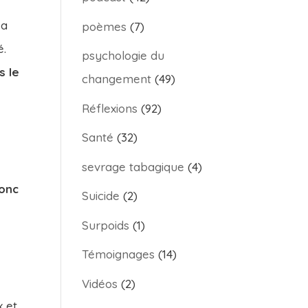
sa
poèmes
(7)
é.
psychologie du
s le
changement
(49)
Réflexions
(92)
Santé
(32)
sevrage tabagique
(4)
donc
Suicide
(2)
Surpoids
(1)
Témoignages
(14)
Vidéos
(2)
x et