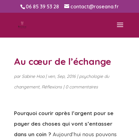
06 85 39 53 28
contact@roseana.fr
Au cœur de l’échange
par
Sabine Hoa
|
ven, Sep, 2016
|
psychologie du
changement
,
Réflexions
|
0 commentaires
Pourquoi courir après l’argent pour se
payer des choses qui vont s’entasser
dans un coin ?
Aujourd’hui nous pouvons