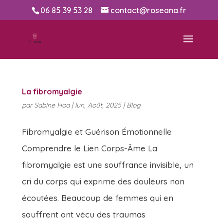
06 85 39 53 28
contact@roseana.fr
La fibromyalgie
par
Sabine Hoa
|
lun, Août, 2025
|
Blog
Fibromyalgie et Guérison Émotionnelle
Comprendre le Lien Corps-Âme La
fibromyalgie est une souffrance invisible, un
cri du corps qui exprime des douleurs non
écoutées. Beaucoup de femmes qui en
souffrent ont vécu des traumas