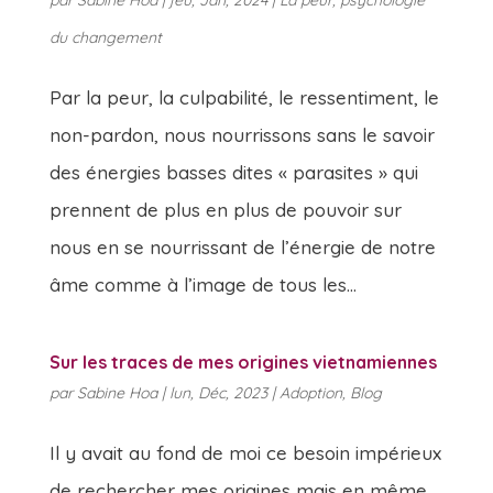
par
Sabine Hoa
|
jeu, Jan, 2024
|
La peur
,
psychologie
du changement
Par la peur, la culpabilité, le ressentiment, le
non-pardon, nous nourrissons sans le savoir
des énergies basses dites « parasites » qui
prennent de plus en plus de pouvoir sur
nous en se nourrissant de l’énergie de notre
âme comme à l’image de tous les...
Sur les traces de mes origines vietnamiennes
par
Sabine Hoa
|
lun, Déc, 2023
|
Adoption
,
Blog
Il y avait au fond de moi ce besoin impérieux
de rechercher mes origines mais en même