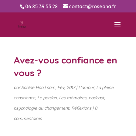
06 85 39 53 28
contact@roseana.fr
Avez-vous confiance en
vous ?
par
Sabine Hoa
|
sam, Fév, 2017
|
L'amour
,
La pleine
conscience
,
Le pardon
,
Les mémoires
,
podcast
,
psychologie du changement
,
Réflexions
|
0
commentaires