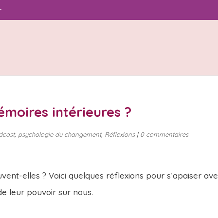
r
moires intérieures ?
dcast
,
psychologie du changement
,
Réflexions
|
0 commentaires
ent-elles ? Voici quelques réflexions pour s’apaiser av
de leur pouvoir sur nous.