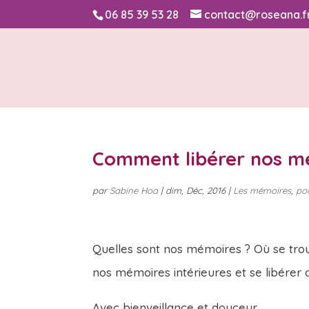
06 85 39 53 28
contact@roseana.f
Comment libérer nos mé
par
Sabine Hoa
|
dim, Déc, 2016
|
Les mémoires
,
po
Quelles sont nos mémoires ? Où se trouv
nos mémoires intérieures et se libérer 
Avec bienveillance et douceur