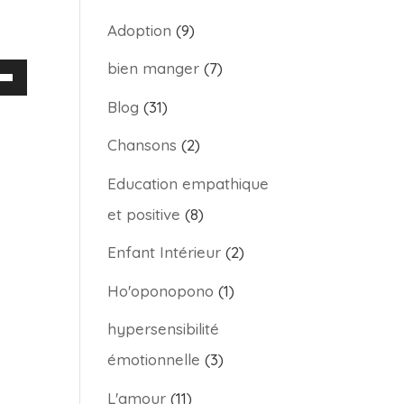
Adoption
(9)
bien manger
(7)
sez
Blog
(31)
hes
Chansons
(2)
/bas
Education empathique
et positive
(8)
enter
Enfant Intérieur
(2)
nuer
Ho'oponopono
(1)
hypersensibilité
me.
émotionnelle
(3)
L'amour
(11)