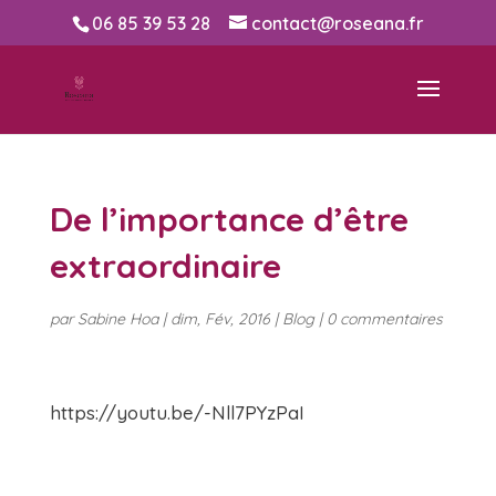
06 85 39 53 28
contact@roseana.fr
De l’importance d’être
extraordinaire
par
Sabine Hoa
|
dim, Fév, 2016
|
Blog
|
0 commentaires
https://youtu.be/-Nll7PYzPaI