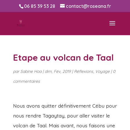
06 85 39 53 28
contact@roseana.fr
Etape au volcan de Taal
par
Sabine Hoa
|
dim, Fév, 2019
|
Réflexions
,
Voyage
|
0
commentaires
Nous avons quitter définitivement Cébu pour
nous rendre Tagaytay, pour aller visiter le
volcan de Taal. Mais avant, nous faisons une