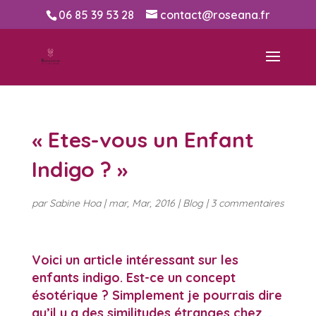
06 85 39 53 28
contact@roseana.fr
« Etes-vous un Enfant
Indigo ? »
par
Sabine Hoa
|
mar, Mar, 2016
|
Blog
|
3 commentaires
Voici un article intéressant sur les
enfants indigo. Est-ce un concept
ésotérique ? Simplement je pourrais dire
qu’il y a des similitudes étranges chez