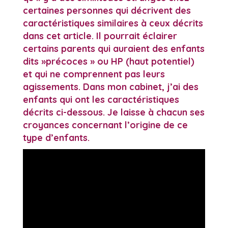
certaines personnes qui décrivent des
caractéristiques similaires à ceux décrits
dans cet article. Il pourrait éclairer
certains parents qui auraient des enfants
dits »précoces » ou HP (haut potentiel)
et qui ne comprennent pas leurs
agissements. Dans mon cabinet, j’ai des
enfants qui ont les caractéristiques
décrits ci-dessous. Je laisse à chacun ses
croyances concernant l’origine de ce
type d’enfants.