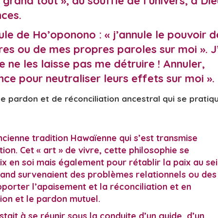
rand tout », au souffle de l’univers, à Die
nces.
mule de Ho’oponono : « j’annule le pouvoir d
res ou de mes propres paroles sur moi ». J
je ne les laisse pas me détruire ! Annuler,
ance pour neutraliser leurs effets sur moi ».
e pardon et de réconciliation ancestral qui se pratiq
ncienne tradition Hawaïenne qui s’est transmise
n. Cet « art » de vivre, cette philosophie se
aix en soi mais également pour rétablir la paix au se
and survenaient des problèmes relationnels ou des
pporter l’apaisement et la réconciliation et en
tion et le
pardon mutuel
.
ait à se réunir sous la conduite d’un guide, d’un