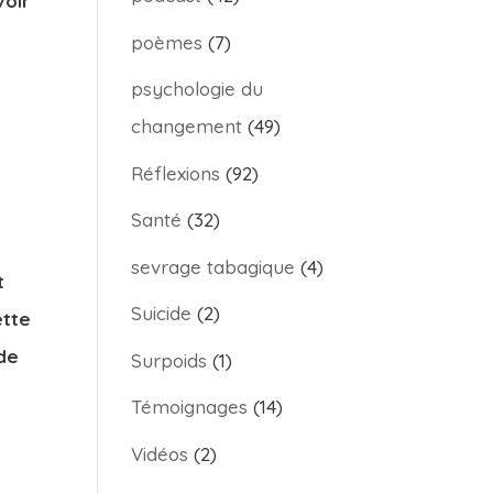
voir
poèmes
(7)
psychologie du
e
changement
(49)
Réflexions
(92)
Santé
(32)
sevrage tabagique
(4)
t
Suicide
(2)
ette
 de
Surpoids
(1)
Témoignages
(14)
Vidéos
(2)