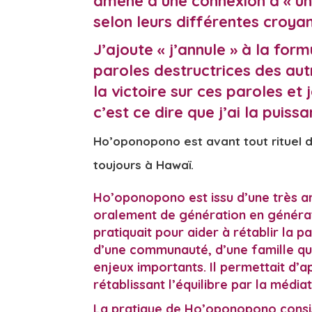
amène à une connexion à « un g
selon leurs différentes croya
J’ajoute « j’annule » à la for
paroles destructrices des aut
la victoire sur ces paroles et 
c’est ce dire que j’ai la puiss
Ho’oponopono est avant tout rituel d
toujours à Hawaï.
Ho’oponopono est is
su d’une très a
oralement de génération en génératio
pratiquait pour aider à rétablir la p
d’une communauté, d’une famille qu
enjeux importants. Il permettait d’a
rétablissant l’équilibre par la média
La pratique de Ho’oponopono consist