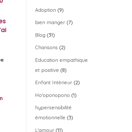
u
Adoption
(9)
es
bien manger
(7)
’ai
Blog
(31)
Chansons
(2)
ue
Education empathique
et positive
(8)
Enfant Intérieur
(2)
Ho'oponopono
(1)
in
hypersensibilité
émotionnelle
(3)
L'amour
(11)