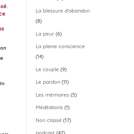
sé.
La blessure d'abandon
nce
(8)
ps
La peur
(6)
La pleine conscience
ion
(14)
Je
Le couple
(9)
Le pardon
(11)
On
Les mémoires
(5)
Méditations
(1)
Non classé
(17)
podcast
(42)