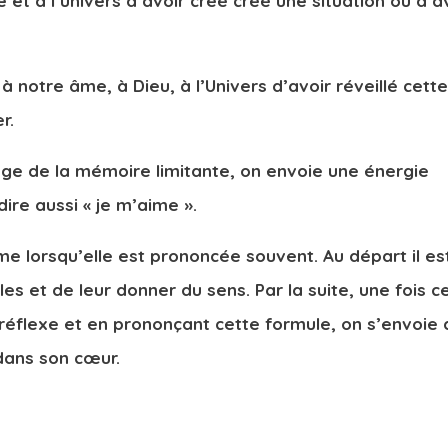
et à l’univers d’avoir créé créé une situation ou d’a
à notre âme, à Dieu, à l’Univers d’avoir réveillé cett
r.
age de la mémoire limitante, on envoie une énergie
dire aussi « je m’aime ».
 lorsqu’elle est prononcée souvent. Au départ il es
es et de leur donner du sens. Par la suite, une fois c
réflexe et en prononçant cette formule, on s’envoie
 dans son cœur.