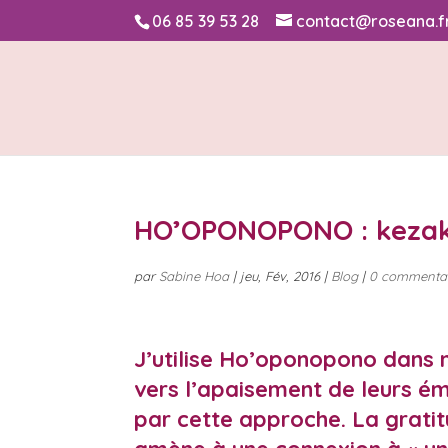
06 85 39 53 28
contact@roseana.f
HO’OPONOPONO : kezak
par
Sabine Hoa
|
jeu, Fév, 2016
|
Blog
|
0 commentai
J’utilise
Ho’oponopono dans m
vers l’apaisement de leurs ém
par cette approche. La gratit