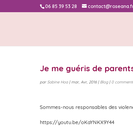
06 85 39 53 28
contact@roseana.f
Je me guéris de parent
par
Sabine Hoa
|
mar, Avr, 2016
|
Blog
|
0 commenta
Sommes-nous responsables des violen
https://youtu.be/oKaYNKX9Y44