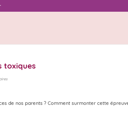
r
s toxiques
ires
ces de nos parents ? Comment surmonter cette épreuv