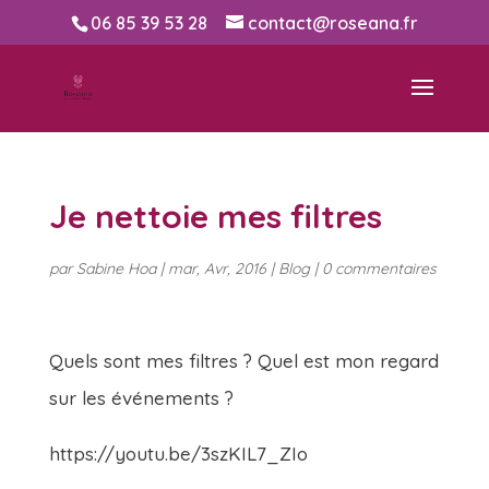
06 85 39 53 28
contact@roseana.fr
Je nettoie mes filtres
par
Sabine Hoa
|
mar, Avr, 2016
|
Blog
|
0 commentaires
Quels sont mes filtres ? Quel est mon regard
sur les événements ?
https://youtu.be/3szKIL7_ZIo