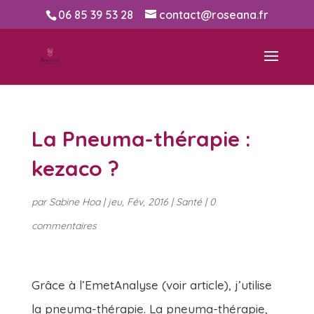
06 85 39 53 28
contact@roseana.fr
La Pneuma-thérapie :
kezaco ?
par
Sabine Hoa
|
jeu, Fév, 2016
|
Santé
|
0
commentaires
Grâce à l’EmetAnalyse (voir article), j’utilise
la pneuma-thérapie. La pneuma-thérapie,