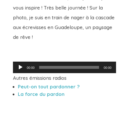
vous inspire ! Très belle journée ! Sur la
photo, je suis en train de nager à la cascade
aux écrevisses en Guadeloupe, un paysage
de rêve !
Lecteur
00:00
00:00
audio
Autres émissions radios
Peut-on tout pardonner ?
La force du pardon