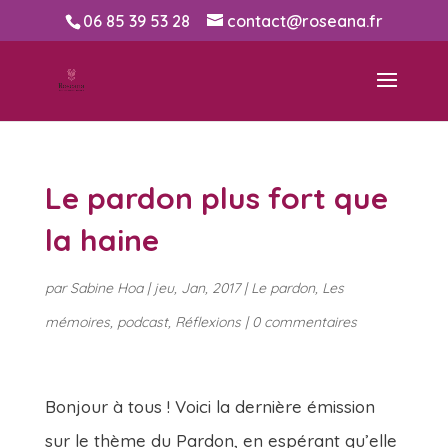
06 85 39 53 28
contact@roseana.fr
Le pardon plus fort que
la haine
par
Sabine Hoa
|
jeu, Jan, 2017
|
Le pardon
,
Les
mémoires
,
podcast
,
Réflexions
|
0 commentaires
Bonjour à tous ! Voici la dernière émission
sur le thème du Pardon, en espérant qu’elle