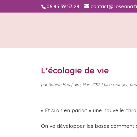
06 85 39 53 28
contact@roseana.f
L’écologie de vie
par
Sabine Hoa
|
dim, Nov, 2016
|
bien manger
,
pod
« Et si on en parlait » une nouvelle ch
On va développer les bases comment am