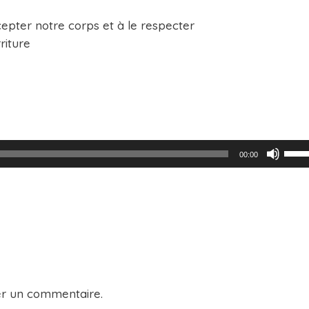
epter notre corps et à le respecter
riture
Utili
00:00
les
flèc
haut
pour
augm
ou
er un commentaire.