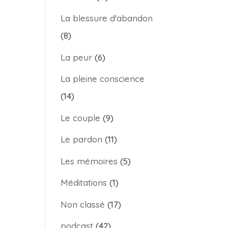
nuer
La blessure d'abandon
(8)
me.
La peur
(6)
La pleine conscience
(14)
Le couple
(9)
Le pardon
(11)
Les mémoires
(5)
Méditations
(1)
Non classé
(17)
podcast
(42)