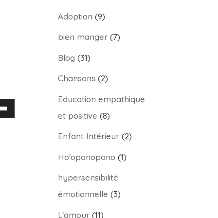
Adoption
(9)
bien manger
(7)
Blog
(31)
Chansons
(2)
Education empathique
sez
et positive
(8)
Enfant Intérieur
(2)
hes
/bas
Ho'oponopono
(1)
hypersensibilité
enter
émotionnelle
(3)
L'amour
(11)