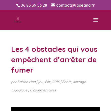
06 85 39 53 28
contact@roseana.fr
Les 4 obstacles qui vous
empêchent d’arrêter de
fumer
par
Sabine Hoa
|
jeu, Fév, 2016
|
Santé
,
sevrage
tabagique
|
0 commentaires