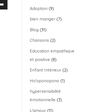
sez
Adoption
(9)
bien manger
(7)
hes
/bas
Blog
(31)
Chansons
(2)
enter
Education empathique
et positive
(8)
nuer
Enfant Intérieur
(2)
me.
Ho'oponopono
(1)
hypersensibilité
émotionnelle
(3)
L'amour
(11)