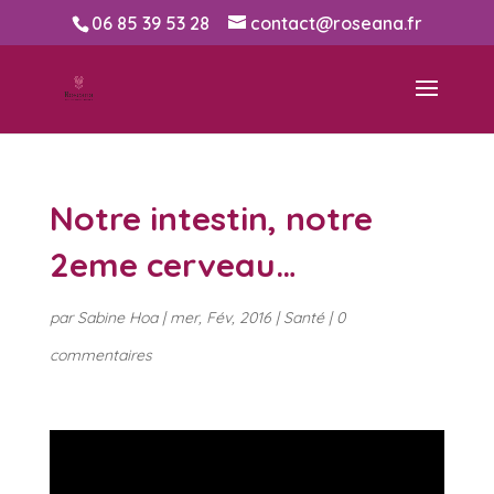
06 85 39 53 28
contact@roseana.fr
Notre intestin, notre
2eme cerveau…
par
Sabine Hoa
|
mer, Fév, 2016
|
Santé
|
0
commentaires