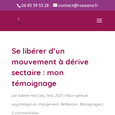
06 85 39 53 28
contact@roseana.fr
Se libérer d’un
mouvement à dérive
sectaire : mon
témoignage
par
Sabine Hoa
|
jeu, Nov, 2023
|
Abus spirituel
,
psychologie du changement
,
Réflexions
,
Témoignages
|
0 commentaires