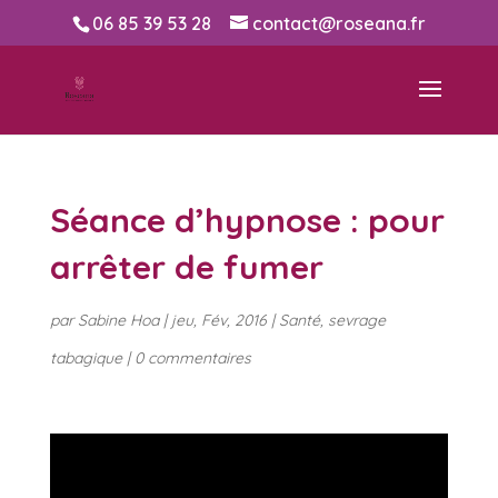
06 85 39 53 28
contact@roseana.fr
Séance d’hypnose : pour
arrêter de fumer
par
Sabine Hoa
|
jeu, Fév, 2016
|
Santé
,
sevrage
tabagique
|
0 commentaires