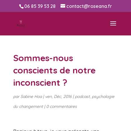
06 85 39 53 28
contact@roseana.fr
Sommes-nous
conscients de notre
inconscient ?
par
Sabine Hoa
|
ven, Déc, 2016
|
podcast
,
psychologie
du changement
|
0 commentaires