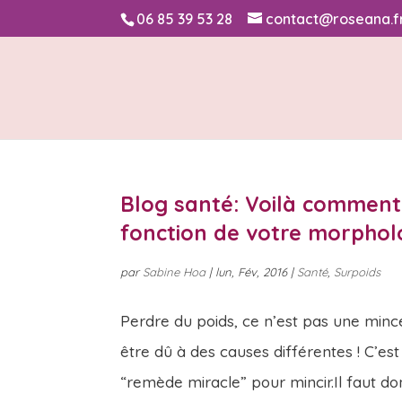
06 85 39 53 28
contact@roseana.f
Blog santé: Voilà comment 
fonction de votre morphol
par
Sabine Hoa
|
lun, Fév, 2016
|
Santé
,
Surpoids
Perdre du poids, ce n’est pas une mince
être dû à des causes différentes ! C’es
“remède miracle” pour mincir.Il faut don