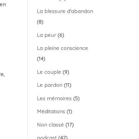
 en
La blessure d'abandon
(8)
La peur
(6)
La pleine conscience
(14)
Le couple
(9)
re,
Le pardon
(11)
Les mémoires
(5)
Méditations
(1)
Non classé
(17)
podcast
(42)