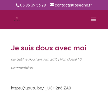
06 85 39 53 28
contact@roseana.fr
Je suis doux avec moi
par
Sabine Hoa
|
lun, Avr, 2016
|
Non classé
|
0
commentaires
https://youtu.be/_U8H2n6lZA0